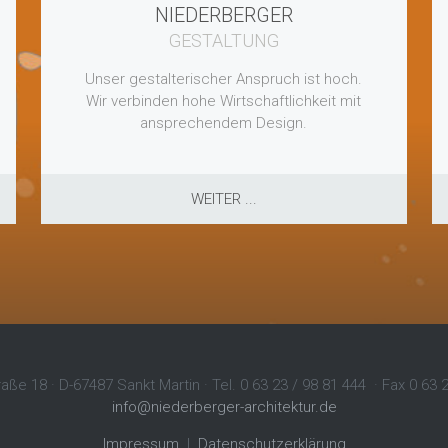
NIEDERBERGER
GESTALTUNG
Unser gestalterischer Anspruch ist hoch.
Wir verbinden hohe Wirtschaftlichkeit mit
ansprechendem Design.
WEITER ...
ße 18 · D-67487 Sankt Martin · Tel. 0 63 23 / 98 81 444 · Fax 0 63 
info@niederberger-architektur.de
Impressum
|
Datenschutzerklärung