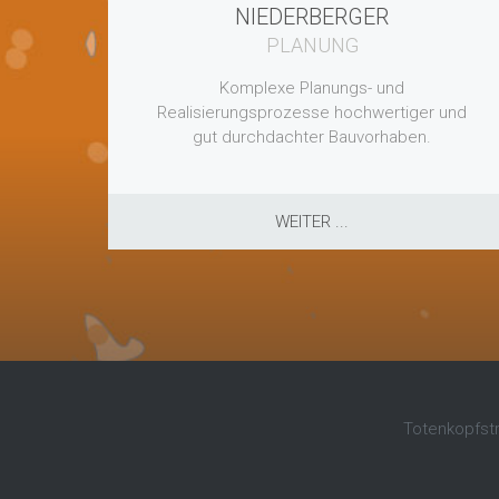
NIEDERBERGER
PLANUNG
Komplexe Planungs- und
Realisierungsprozesse hochwertiger und
gut durchdachter Bauvorhaben.
WEITER ...
Totenkopfstra