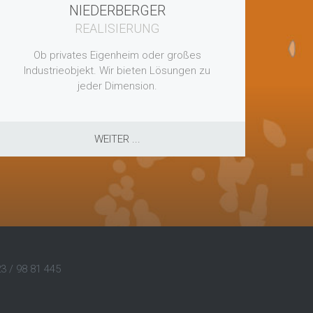
NIEDERBERGER
REALISIERUNG
Ob privates Eigenheim oder großes
Industrieobjekt. Wir bieten Lösungen zu
jeder Dimension.
WEITER ...
23 / 98 81 445