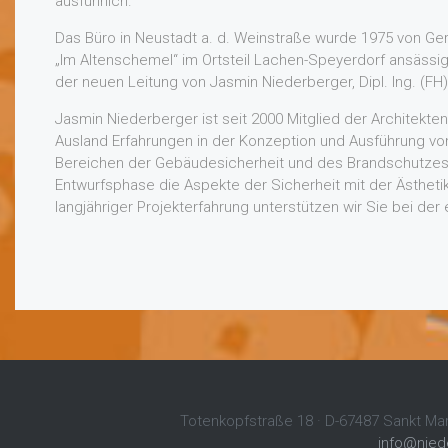
ausführlich.
Das Büro in Neustadt a. d. Weinstraße wurde 1975 von Ge
„Im Altenschemel“ im Ortsteil Lachen-Speyerdorf ansässi
der neuen Leitung von Jasmin Niederberger, Dipl. Ing. (FH)
Jasmin Niederberger ist seit 2000 Mitglied der Architekt
Ausland Erfahrungen in der Konzeption und Ausführung vo
Bereichen der Gebäudesicherheit und des Brandschutzes w
Entwurfsphase die Aspekte der Sicherheit mit der Ästheti
langjähriger Projekterfahrung unterstützen wir Sie bei der 
Totenkopfstraße 18 · D-67487 Sankt Marti
info@niede